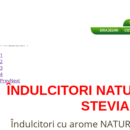
HOME
DRAJEURI
CI
1
2
3
4
Prev
Next
ÎNDULCITORI NATU
STEVIA 
Îndulcitori cu arome NATURAL