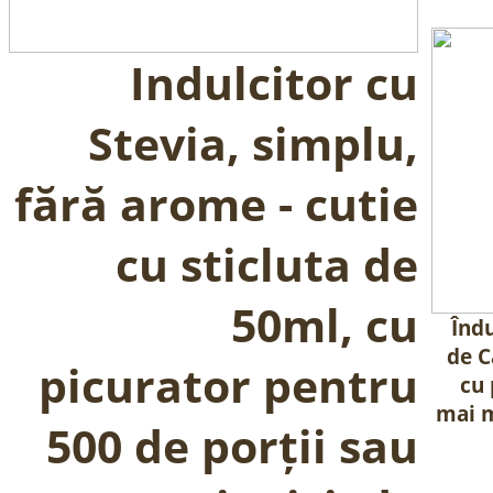
Indulcitor cu
Stevia, simplu,
fără arome - cutie
cu sticluta de
50ml, cu
Îndu
de C
picurator pentru
cu 
mai m
500 de porții sau