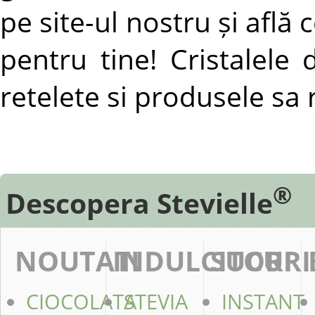
pe site-ul nostru și află 
pentru tine! Cristalele 
retelete si produsele sa
®
Descopera Stevielle
NOUTATI
INDULCITORI
SUCURI
CIOCOLATA
STEVIA
INSTANT