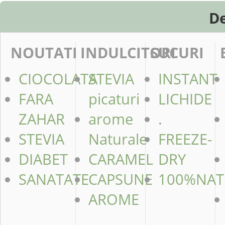
De
NOUTATI
INDULCITORI
SUCURI
CIOCOLATA
STEVIA
INSTANT
FARA
picaturi
LICHIDE
ZAHAR
arome
.
STEVIA
Naturale
FREEZE-
DIABET
CARAMEL
DRY
SANATATE
CAPSUNE
100%NAT
AROME